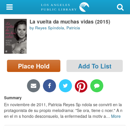
My Account
La vuelta da muchas vidas (2015)
Library Card
by Reyes Spíndola, Patricia
Sign In
Search
Place Hold
Add To List
Locations/Hours (external
page)
Privacy
Summary
En noviembre de 2011, Patricia Reyes Sp ndola se convirti en la
protagonista de su propio melodrama: "Se ora, tiene c ncer." A n
en el m s hondo desconsuelo, la enfermedad la motiv a
…
More