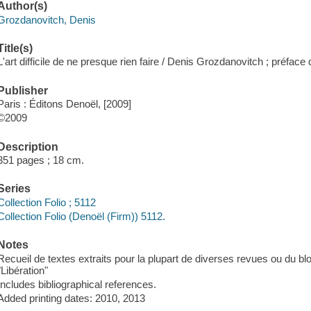
Author(s)
Grozdanovitch, Denis
Title(s)
L'art difficile de ne presque rien faire / Denis Grozdanovitch ; préfac
Publisher
Paris : Éditons Denoël, [2009]
©2009
Description
351 pages ; 18 cm.
Series
Collection Folio ; 5112
Collection Folio (Denoël (Firm)) 5112.
Notes
Recueil de textes extraits pour la plupart de diverses revues ou du blog
"Libération"
Includes bibliographical references.
Added printing dates: 2010, 2013