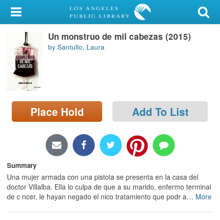
My Account
Un monstruo de mil cabezas (2015)
Library Card
by Santullo, Laura
Sign In
Search
Place Hold
Add To List
Locations/Hours (external
page)
Privacy
Summary
Una mujer armada con una pistola se presenta en la casa del
doctor Villalba. Ella lo culpa de que a su marido, enfermo terminal
de c ncer, le hayan negado el nico tratamiento que podr a
…
More