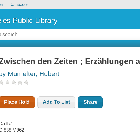
on
Databases
les Public Library
Zwischen den Zeiten ; Erzählungen a
by Mumelter, Hubert
Place Hold
Add To List
Share
Call #
G 838 M962