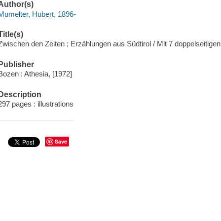
Author(s)
Mumelter, Hubert, 1896-
Title(s)
Zwischen den Zeiten ; Erzählungen aus Südtirol / Mit 7 doppelseiti
Publisher
Bozen : Athesia, [1972]
Description
297 pages : illustrations
Save