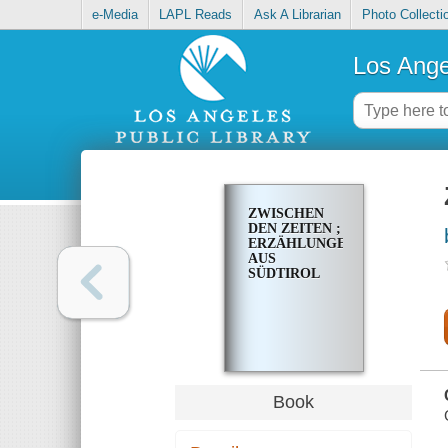
e-Media
LAPL Reads
Ask A Librarian
Photo Collecti
Los Ange
ZWISCHEN
DEN ZEITEN ;
ERZÄHLUNGEN
AUS
SÜDTIROL
Book