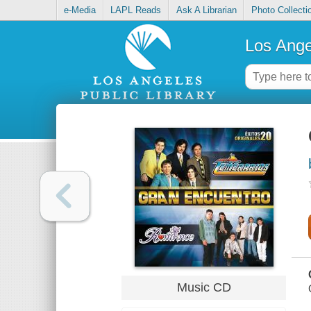
e-Media
LAPL Reads
Ask A Librarian
Photo Collecti
Los Ange
Music CD