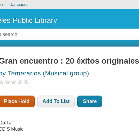
on
Databases
les Public Library
Gran encuentro : 20 éxitos originale
by Temerarios (Musical group)
Place Hold
Add To List
Share
Call #
CD S Music