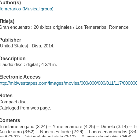
Author(s)
Temerarios (Musical group)
Title(s)
Gran encuentro : 20 éxitos originales / Los Temerarios, Romance.
Publisher
[United States] : Disa, 2014.
Description
1 audio disc : digital ; 4 3/4 in.
Electronic Access
http://midwesttapes.com/images/movies/000/000/000/011/117/00000
Notes
Compact disc.
Cataloged from web page.
Contents
Tu infame engaño (3:24) -- Y me enamoré (4:25) -- Dímelo (3:14) -- Te 
Aún te amo (3:52) -- Nunca es tarde (2:29) -- Locos enamorados (3:41)
en ti (3:21) -- Volveré de mi viaje (3:12) -- El amor de mi vida (3:54) 