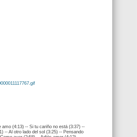
0000011117767.gif
amo (4:13) -- Si tu cariño no está (3:37) --
 -- Al otro lado del sol (3:25) -- Pensando
-- Como ayer (2:58) -- Adiós amor (4:12) --