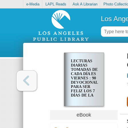
e-Media
LAPL Reads
Ask A Librarian
Photo Collecti
Los Ange
LECTURAS
DIARIAS
TOMADAS DE
CADA DÍA ES
VIERNES : 90
DEVOCIONALES
PARA SER
FELIZ LOS 7
DÍAS DE LA
SEMANA
eBook