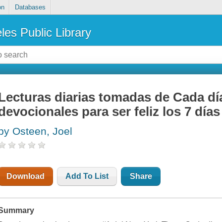
on
Databases
les Public Library
Lecturas diarias tomadas de Cada día
devocionales para ser feliz los 7 día
by Osteen, Joel
Download
Add To List
Share
Summary