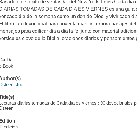
Basado en el exito de ventas #1 del New York Times Cada dia 
DIARIAS TOMADAS DE CADA DIA ES VIERNES es una guia dise
ver cada dia de la semana como un don de Dios, y vivir cada dia
El libro, un devocional para noventa dias, incorpora pasajes de
mensajes para edificar dia a dia la fe; junto con material adicio
versiculos clave de la Biblia, oraciones diarias y pensamientos 
Call #
e-Book
Author(s)
Osteen, Joel
Title(s)
Lecturas diarias tomadas de Cada día es viernes : 90 devocionales par
Osteen.
Edition
1. edición.