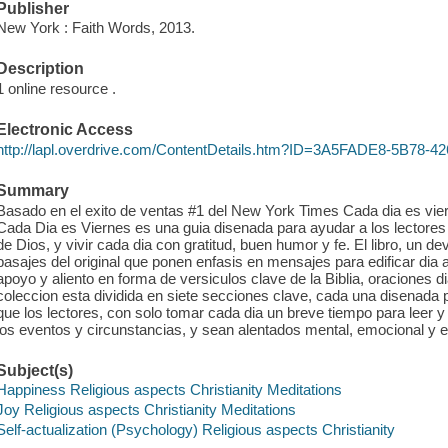
Publisher
New York : Faith Words, 2013.
Description
1 online resource .
Electronic Access
http://lapl.overdrive.com/ContentDetails.htm?ID=3A5FADE8-5B78
Summary
Basado en el exito de ventas #1 del New York Times Cada dia es vier
Cada Dia es Viernes es una guia disenada para ayudar a los lectore
de Dios, y vivir cada dia con gratitud, buen humor y fe. El libro, un d
pasajes del original que ponen enfasis en mensajes para edificar dia a 
apoyo y aliento en forma de versiculos clave de la Biblia, oraciones 
coleccion esta dividida en siete secciones clave, cada una disenada p
que los lectores, con solo tomar cada dia un breve tiempo para leer y
los eventos y circunstancias, y sean alentados mental, emocional y e
Subject(s)
Happiness Religious aspects Christianity Meditations
Joy Religious aspects Christianity Meditations
Self-actualization (Psychology) Religious aspects Christianity