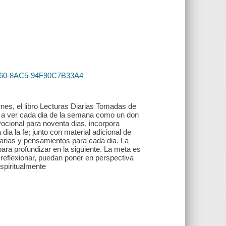
-4260-8AC5-94F90C7B33A4
nes, el libro Lecturas Diarias Tomadas de
s a ver cada dia de la semana como un don
evocional para noventa dias, incorpora
dia la fe; junto con material adicional de
diarias y pensamientos para cada dia. La
ara profundizar en la siguiente. La meta es
 reflexionar, puedan poner en perspectiva
spiritualmente