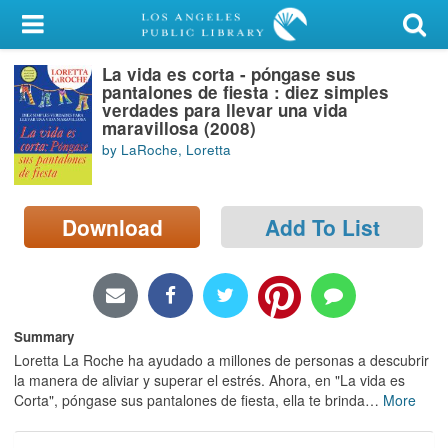
My Account
La vida es corta - póngase sus
Library Card
pantalones de fiesta : diez simples
verdades para llevar una vida
Sign In
maravillosa (2008)
by LaRoche, Loretta
Search
Download
Add To List
Locations/Hours (external
page)
Privacy
Summary
Loretta La Roche ha ayudado a millones de personas a descubrir
la manera de aliviar y superar el estrés. Ahora, en "La vida es
Corta", póngase sus pantalones de fiesta, ella te brinda
…
More