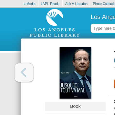
e-Media
LAPL Reads
Ask A Librarian
Photo Collecti
Los Ange
Book