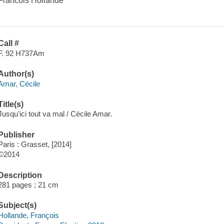
Francois Hollande
Call #
F. 92 H737Am
Author(s)
Amar, Cécile
Title(s)
Jusqu'ici tout va mal / Cécile Amar.
Publisher
Paris : Grasset, [2014]
©2014
Description
281 pages ; 21 cm
Subject(s)
Hollande, François