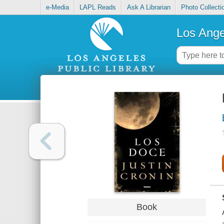
e-Media
LAPL Reads
Ask A Librarian
Photo Collecti
Los Ange
Book