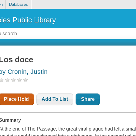
on
Databases
les Public Library
Los doce
by Cronin, Justin
Place Hold
Add To List
Share
Summary
At the end of The Passage, the great viral plague had left a small 