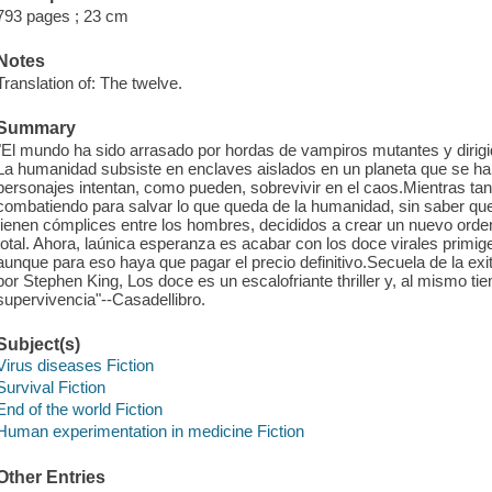
793 pages ; 23 cm
Notes
Translation of: The twelve.
Summary
"El mundo ha sido arrasado por hordas de vampiros mutantes y dirigid
La humanidad subsiste en enclaves aislados en un planeta que se ha c
personajes intentan, como pueden, sobrevivir en el caos.Mientras t
combatiendo para salvar lo que queda de la humanidad, sin saber qu
tienen cómplices entre los hombres, decididos a crear un nuevo orden
total. Ahora, laúnica esperanza es acabar con los doce virales primige
aunque para eso haya que pagar el precio definitivo.Secuela de la ex
por Stephen King, Los doce es un escalofriante thriller y, al mismo tie
supervivencia"--Casadellibro.
Subject(s)
Virus diseases Fiction
Survival Fiction
End of the world Fiction
Human experimentation in medicine Fiction
Other Entries