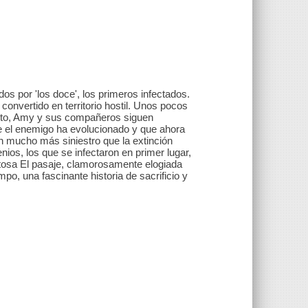
os por 'los doce', los primeros infectados.
onvertido en territorio hostil. Unos pocos
anto, Amy y sus compañeros siguen
e el enemigo ha evolucionado y que ahora
 mucho más siniestro que la extinción
nios, los que se infectaron en primer lugar,
itosa El pasaje, clamorosamente elogiada
mpo, una fascinante historia de sacrificio y