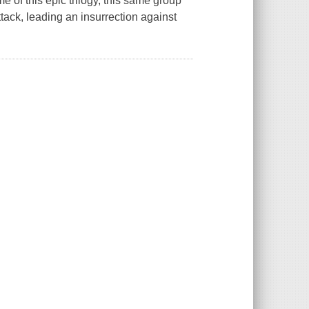
 of this epic trilogy, this same group
ttack, leading an insurrection against