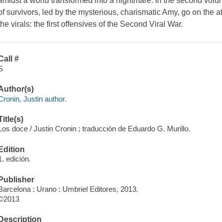
amidst a world transformed into a nightmare. In the second volume
of survivors, led by the mysterious, charismatic Amy, go on the a
the virals: the first offensives of the Second Viral War.
Call #
S
Author(s)
Cronin, Justin author.
Title(s)
Los doce / Justin Cronin ; traducción de Eduardo G. Murillo.
Edition
1. edición.
Publisher
Barcelona : Urano : Umbriel Editores, 2013.
©2013
Description