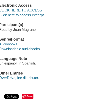
Electronic Access
CLICK HERE TO ACCESS
Click here to access excerpt
Participant(s)
Read by Juan Magraner.
Genre/Format
Audiobooks
Downloadable audiobooks
Language Note
En español. In Spanish.
Other Entries
OverDrive, Inc distributor.
Save