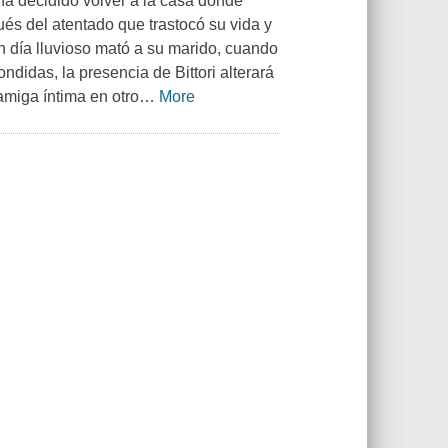
 ha decidido volver a la casa donde
és del atentado que trastocó su vida y
n día lluvioso mató a su marido, cuando
didas, la presencia de Bittori alterará
 amiga íntima en otro
…
More