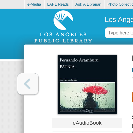
e-Media
LAPL Reads
Ask A Librarian
Photo Collecti
Los Ange
eAudioBook