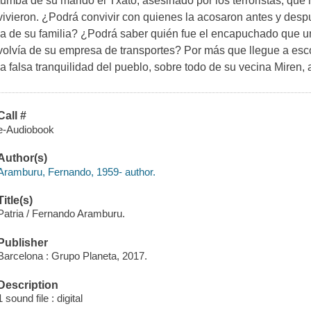
tumba de su marido el Txato, asesinado por los terroristas, que
vivieron. ¿Podrá convivir con quienes la acosaron antes y despu
la de su familia? ¿Podrá saber quién fue el encapuchado que u
volvía de su empresa de transportes? Por más que llegue a escon
la falsa tranquilidad del pueblo, sobre todo de su vecina Miren,
Call #
e-Audiobook
Author(s)
Aramburu, Fernando, 1959- author.
Title(s)
Patria / Fernando Aramburu.
Publisher
Barcelona : Grupo Planeta, 2017.
Description
1 sound file : digital