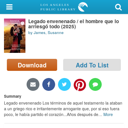
My Account
Legado envenenado / el hombre que lo
Library Card
arriesgó todo (2025)
by James, Susanne
Sign In
Search
Download
Add To List
Locations/Hours (external
page)
Privacy
Summary
Legado envenenado Los términos de aquel testamento la ataban
a un griego rico e irritantemente arrogante que, por si eso fuera
poco, le había partido el corazón...Años después de
…
More