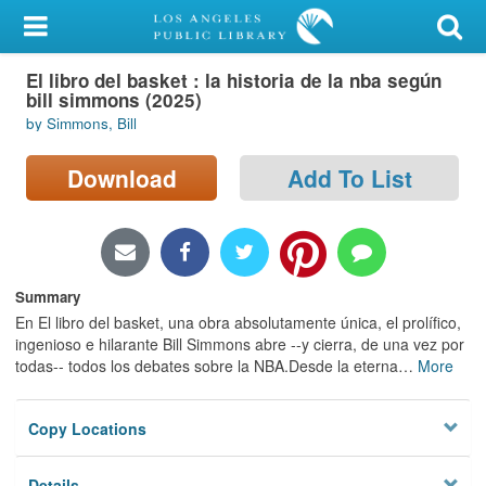
My Account
El libro del basket : la historia de la nba según
Library Card
bill simmons (2025)
by Simmons, Bill
Sign In
Download
Add To List
Search
Locations/Hours (external
page)
Summary
Privacy
En El libro del basket, una obra absolutamente única, el prolífico,
ingenioso e hilarante Bill Simmons abre --y cierra, de una vez por
todas-- todos los debates sobre la NBA.Desde la eterna
…
More
Copy Locations
Details