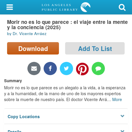
My Account
Morir no es lo que parece : el viaje entre la mente
Library Card
y la conciencia (2025)
by Dr. Vicente Arráez
Sign In
Download
Add To List
Search
Locations/Hours (external
page)
Summary
Privacy
Morir no es lo que parece es un alegato a la vida, a la esperanza
y a la humanidad, de la mano de uno de los mayores expertos
sobre la muerte de nuestro país. El doctor Vicente Arrá
…
More
Copy Locations
Details