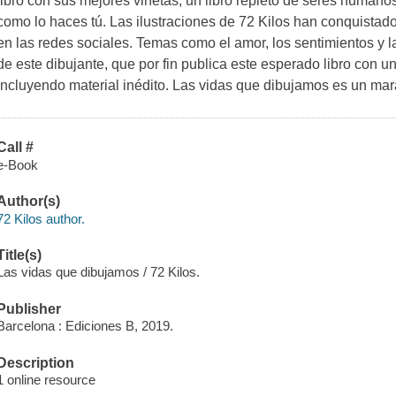
libro con sus mejores viñetas, un libro repleto de seres human
como lo haces tú. Las ilustraciones de 72 Kilos han conquistad
en las redes sociales. Temas como el amor, los sentimientos y la
de este dibujante, que por fin publica este esperado libro con u
incluyendo material inédito. Las vidas que dibujamos es un mar
Call #
e-Book
Author(s)
72 Kilos author.
Title(s)
Las vidas que dibujamos / 72 Kilos.
Publisher
Barcelona : Ediciones B, 2019.
Description
1 online resource