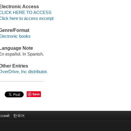
Electronic Access
CLICK HERE TO ACCESS
Click here to access excerpt
Genre/Format
Electronic books
Language Note
En español. In Spanish.
Other Entries
OverDrive, Inc distributor.
Save
сский
한국어