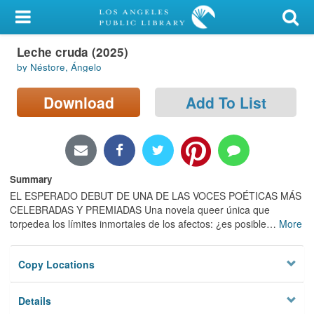
My Account
Leche cruda (2025)
Library Card
by Néstore, Ángelo
Sign In
Download
Add To List
Search
Locations/Hours (external
page)
Summary
EL ESPERADO DEBUT DE UNA DE LAS VOCES POÉTICAS MÁS
Privacy
CELEBRADAS Y PREMIADAS Una novela queer única que
torpedea los límites inmortales de los afectos: ¿es posible
…
More
Copy Locations
Details