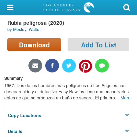
My Account
Rubia peligrosa (2020)
Library Card
by Mosley, Walter
Sign In
Download
Add To List
Search
Locations/Hours (external
page)
Summary
1967. Dos de los hombres más peligrosos de Los Ángeles han
Privacy
desaparecido y el detective Easy Rawlins tiene que encontrarlos
antes de que se produzca un baño de sangre. El primero
…
More
Copy Locations
Details