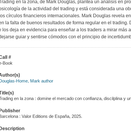
Trading en la zona, de Mark Douglas, plantea un análisis en pr
psicología de la actividad del trading y está considerada una o
los círculos financieros internacionales. Mark Douglas revela e
en la falta de buenos resultados de forma regular en el trading
y los deja en evidencia para enseñar a los traders a mirar más a
dejarse guiar y sentirse cómodos con el principio de incertidum
Call #
e-Book
Author(s)
Douglas-Home, Mark author
Title(s)
Trading en la zona : domine el mercado con confianza, discilplina y 
Publisher
Barcelona : Valor Editions de España, 2025.
Description