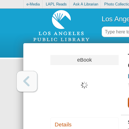
e-Media
LAPL Reads
Ask A Librarian
Photo Collecti
Los Ange
eBook
Details