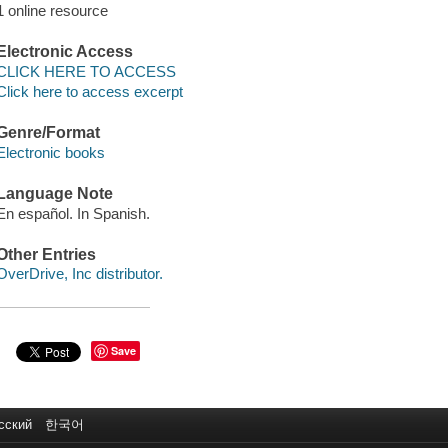
1 online resource
Electronic Access
CLICK HERE TO ACCESS
Click here to access excerpt
Genre/Format
Electronic books
Language Note
En español. In Spanish.
Other Entries
OverDrive, Inc distributor.
Save
сский
한국어