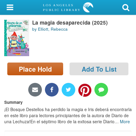
My Account
La magia desaparecida (2025)
Library Card
by Elliott, Rebecca
Sign In
Search
Place Hold
Add To List
Locations/Hours (external
page)
Privacy
Summary
¡El Bosque Destellos ha perdido la magia e Iris deberá encontrarla
en este libro para lectores principiantes de la autora de Diario de
una Lechuza!En el séptimo libro de la exitosa serie Diario
…
More