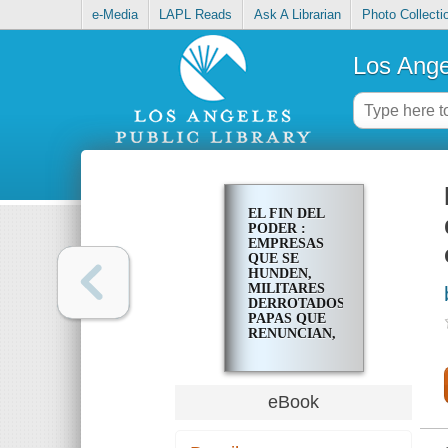
e-Media
LAPL Reads
Ask A Librarian
Photo Collecti
Los Ange
EL FIN DEL
PODER :
EMPRESAS
QUE SE
HUNDEN,
MILITARES
DERROTADOS,
PAPAS QUE
RENUNCIAN,
Y
GOBIERNOS
IMPOTENTES:
CÓMO EL
eBook
PODER YA NO
ES LO QUE
ERA