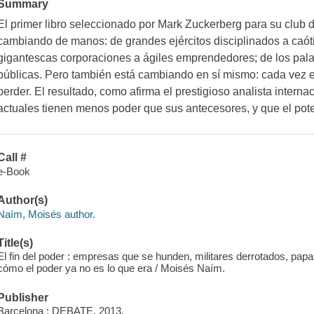
Summary
El primer libro seleccionado por Mark Zuckerberg para su club 
cambiando de manos: de grandes ejércitos disciplinados a caót
gigantescas corporaciones a ágiles emprendedores; de los pala
públicas. Pero también está cambiando en sí mismo: cada vez es 
perder. El resultado, como afirma el prestigioso analista intern
actuales tienen menos poder que sus antecesores, y que el pot
Call #
e-Book
Author(s)
Naím, Moisés author.
Title(s)
El fin del poder : empresas que se hunden, militares derrotados, pap
cómo el poder ya no es lo que era / Moisés Naím.
Publisher
Barcelona : DEBATE, 2013.