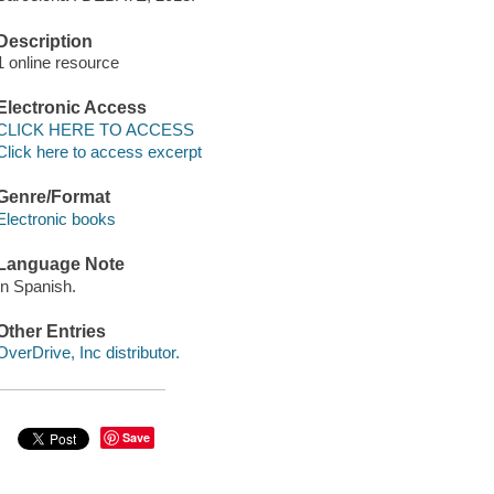
Description
1 online resource
Electronic Access
CLICK HERE TO ACCESS
Click here to access excerpt
Genre/Format
Electronic books
Language Note
In Spanish.
Other Entries
OverDrive, Inc distributor.
Save