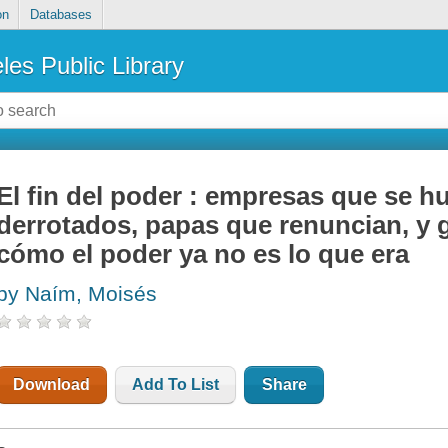
on
Databases
les Public Library
El fin del poder : empresas que se h
derrotados, papas que renuncian, y 
cómo el poder ya no es lo que era
by Naím, Moisés
Download
Add To List
Share