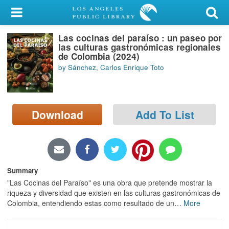
My Account
Las cocinas del paraíso : un paseo por
Library Card
las culturas gastronómicas regionales
de Colombia (2024)
Sign In
by Sánchez, Carlos Enrique Toto
Search
Download
Add To List
Locations/Hours (external
page)
Privacy
Summary
"Las Cocinas del Paraíso" es una obra que pretende mostrar la
riqueza y diversidad que existen en las culturas gastronómicas de
Colombia, entendiendo estas como resultado de un
…
More