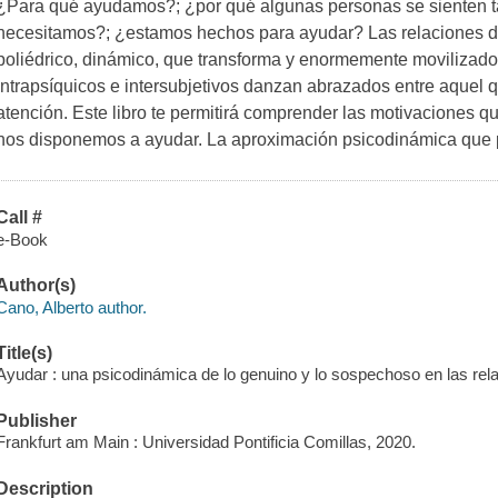
¿Para qué ayudamos?; ¿por qué algunas personas se sienten t
necesitamos?; ¿estamos hechos para ayudar? Las relaciones d
poliédrico, dinámico, que transforma y enormemente movilizad
intrapsíquicos e intersubjetivos danzan abrazados entre aquel q
atención. Este libro te permitirá comprender las motivaciones q
nos disponemos a ayudar. La aproximación psicodinámica que 
Call #
e-Book
Author(s)
Cano, Alberto author.
Title(s)
Ayudar : una psicodinámica de lo genuino y lo sospechoso en las rel
Publisher
Frankfurt am Main : Universidad Pontificia Comillas, 2020.
Description