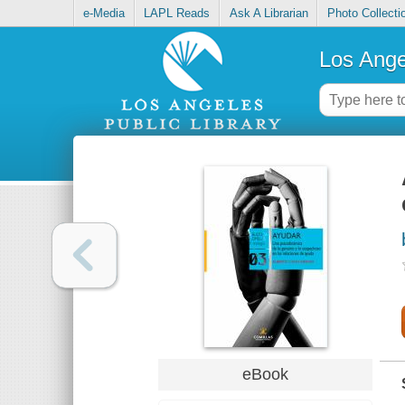
e-Media
LAPL Reads
Ask A Librarian
Photo Collecti
Los Ange
eBook