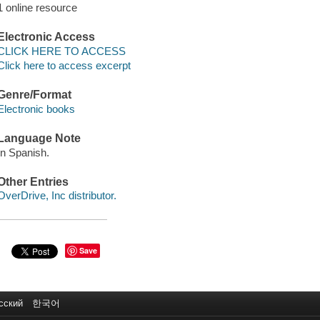
1 online resource
Electronic Access
CLICK HERE TO ACCESS
Click here to access excerpt
Genre/Format
Electronic books
Language Note
In Spanish.
Other Entries
OverDrive, Inc distributor.
Save
сский
한국어