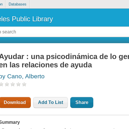
on
Databases
les Public Library
Ayudar : una psicodinámica de lo g
en las relaciones de ayuda
by Cano, Alberto
Download
Add To List
Share
Summary