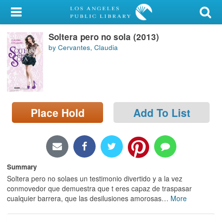
My Account
Soltera pero no sola (2013)
Library Card
by Cervantes, Claudia
Sign In
Search
Place Hold
Add To List
Locations/Hours (external
page)
Privacy
Summary
Soltera pero no solaes un testimonio divertido y a la vez
conmovedor que demuestra que t eres capaz de traspasar
cualquier barrera, que las desilusiones amorosas
…
More