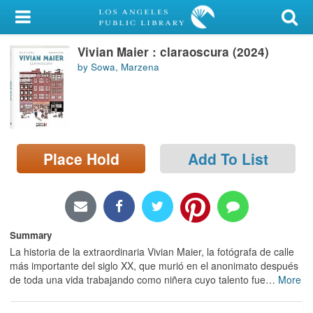
My Account
Vivian Maier : claraoscura (2024)
Library Card
by Sowa, Marzena
Sign In
Search
Place Hold
Add To List
Locations/Hours (external
page)
Privacy
Summary
La historia de la extraordinaria Vivian Maier, la fotógrafa de calle
más importante del siglo XX, que murió en el anonimato después
de toda una vida trabajando como niñera cuyo talento fue
…
More