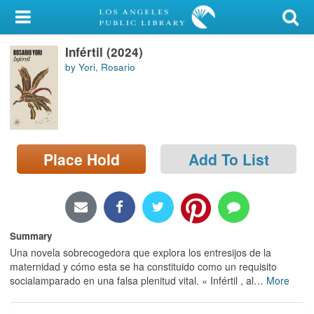
My Account
Infértil (2024)
Library Card
by Yori, Rosario
Sign In
Search
Place Hold
Add To List
Locations/Hours (external
page)
Privacy
Summary
Una novela sobrecogedora que explora los entresijos de la
maternidad y cómo esta se ha constituido como un requisito
socialamparado en una falsa plenitud vital. « Infértil , al
…
More