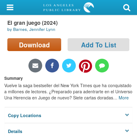
My Account
El gran juego (2024)
Library Card
by Barnes, Jennifer Lynn
Sign In
Download
Add To List
Search
Locations/Hours (external
page)
Summary
Vuelve la saga bestseller del New York Times que ha conquistado
Privacy
a millones de lectores. ¿Preparado para adentrarte en el Universo
Una Herencia en Juego de nuevo? Siete cartas doradas
…
More
Copy Locations
Details