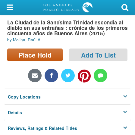
My Account
La Ciudad de la Santísima Trinidad escondía al
Library Card
diablo en sus entrañas : crónica de los primeros
cincuenta años de Buenos Aires (2015)
Sign In
by Molina, Raúl A
Search
Place Hold
Add To List
Locations/Hours (external
page)
Privacy
Copy Locations
Details
Reviews, Ratings & Related Titles