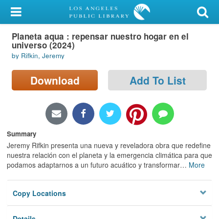
My Account
Planeta aqua : repensar nuestro hogar en el
Library Card
universo (2024)
by Rifkin, Jeremy
Sign In
Download
Add To List
Search
Locations/Hours (external
page)
Summary
Privacy
Jeremy Rifkin presenta una nueva y reveladora obra que redefine
nuestra relación con el planeta y la emergencia climática para que
podamos adaptarnos a un futuro acuático y transformar
…
More
Copy Locations
Details