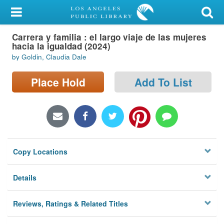
My Account
Carrera y familia : el largo viaje de las mujeres
Library Card
hacia la igualdad (2024)
by Goldin, Claudia Dale
Sign In
Place Hold
Add To List
Search
Locations/Hours (external
page)
Privacy
Copy Locations
Details
Reviews, Ratings & Related Titles