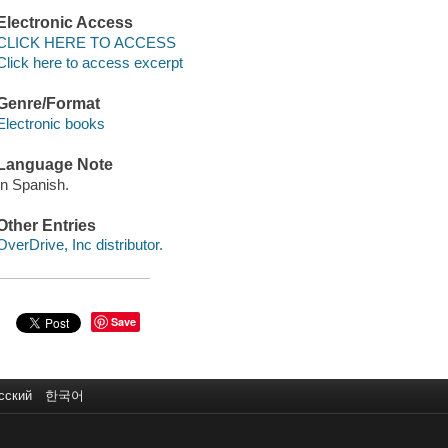
Electronic Access
CLICK HERE TO ACCESS
Click here to access excerpt
Genre/Format
Electronic books
Language Note
In Spanish.
Other Entries
OverDrive, Inc distributor.
Save
сский
한국어