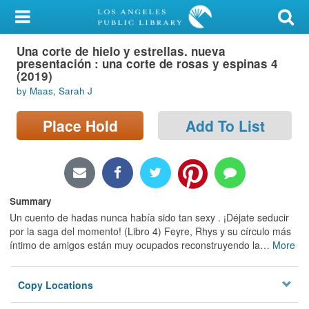
My Account
Una corte de hielo y estrellas. nueva
Library Card
presentación : una corte de rosas y espinas 4
(2019)
Sign In
by Maas, Sarah J
Search
Place Hold
Add To List
Locations/Hours (external
page)
Summary
Privacy
Un cuento de hadas nunca había sido tan sexy . ¡Déjate seducir
por la saga del momento! (Libro 4) Feyre, Rhys y su círculo más
íntimo de amigos están muy ocupados reconstruyendo la
…
More
Copy Locations