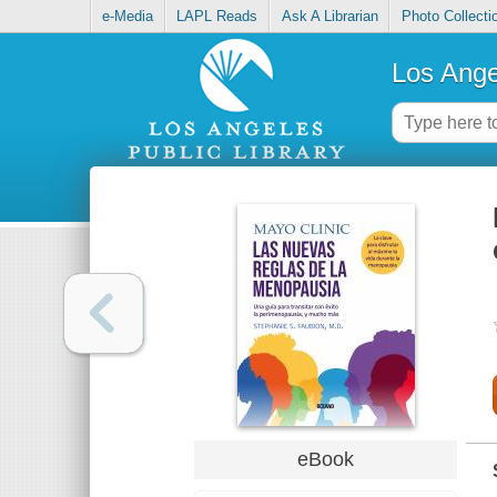
e-Media
LAPL Reads
Ask A Librarian
Photo Collecti
Los Ange
eBook