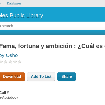
on
Databases
les Public Library
Fama, fortuna y ambición : ¿Cuál es e
by Osho
Download
Add To List
Share
Call #
e-Audiobook