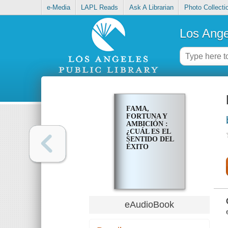
e-Media
LAPL Reads
Ask A Librarian
Photo Collecti
Los Ange
FAMA,
FORTUNA Y
AMBICIÓN :
¿CUÁL ES EL
SENTIDO DEL
ÉXITO
eAudioBook