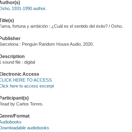
Author(s)
Osho, 1931-1990 author.
Title(s)
Fama, fortuna y ambición : ¿Cuál es el sentido del éxito? / Osho.
Publisher
Barcelona : Penguin Random House Audio, 2020.
Description
1 sound file : digital
Electronic Access
CLICK HERE TO ACCESS
Click here to access excerpt
Participant(s)
Read by Carlos Torres.
Genre/Format
Audiobooks
Downloadable audiobooks