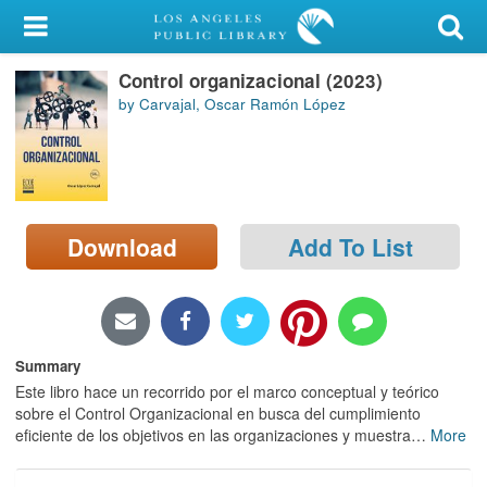
My Account
Control organizacional (2023)
Library Card
by Carvajal, Oscar Ramón López
Sign In
Search
Download
Add To List
Locations/Hours (external
page)
Privacy
Summary
Este libro hace un recorrido por el marco conceptual y teórico
sobre el Control Organizacional en busca del cumplimiento
eficiente de los objetivos en las organizaciones y muestra
…
More