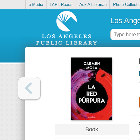
e-Media
LAPL Reads
Ask A Librarian
Photo Collecti
Los Ange
Book