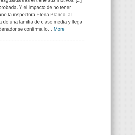
guarda tras él tiene sus motivos. [...]
probada. Y el impacto de no tener
ano la inspectora Elena Blanco, al
a de una familia de clase media y llega
rdenador se confirma lo
…
More