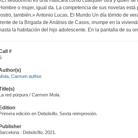
«El seudónimo es una máscara como cualquier otra y quien se res
Hombre o mujer, igual da. La competencia de sus novelas está 
rostro, también.» Antonio Lucas, El Mundo Un día tórrido de ver
frente de la Brigada de Análisis de Casos, irrumpe en la viviend
hasta la habitación del hijo adolescente. En la pantalla de su o
Call #
S
Author(s)
Mola, Carmen author.
Title(s)
La red púrpura / Carmen Mola.
Edition
Primera edición en Debolsillo, Sexta reimpresión.
Publisher
Barcelona : Debols!llo, 2021.