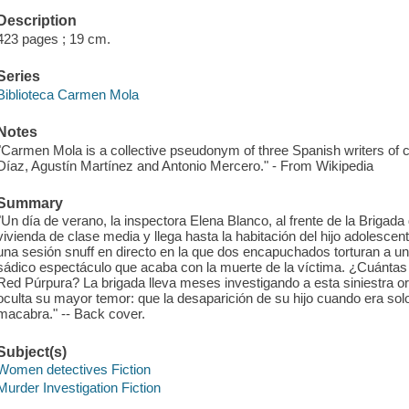
Description
423 pages ; 19 cm.
Series
Biblioteca Carmen Mola
Notes
"Carmen Mola is a collective pseudonym of three Spanish writers of cr
Díaz, Agustín Martínez and Antonio Mercero." - From Wikipedia
Summary
"Un día de verano, la inspectora Elena Blanco, al frente de la Brigad
vivienda de clase media y llega hasta la habitación del hijo adolescen
una sesión snuff en directo en la que dos encapuchados torturan a u
sádico espectáculo que acaba con la muerte de la víctima. ¿Cuántas
Red Púrpura? La brigada lleva meses investigando a esta siniestra or
oculta su mayor temor: que la desaparición de su hijo cuando era solo
macabra." -- Back cover.
Subject(s)
Women detectives Fiction
Murder Investigation Fiction