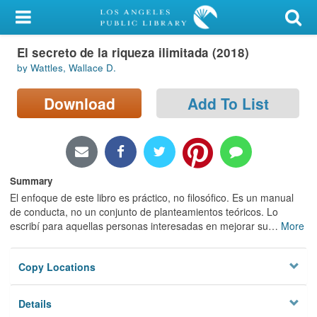
My Account
El secreto de la riqueza ilimitada (2018)
Library Card
by Wattles, Wallace D.
Sign In
Download
Add To List
Search
Locations/Hours (external
page)
Summary
El enfoque de este libro es práctico, no filosófico. Es un manual
Privacy
de conducta, no un conjunto de planteamientos teóricos. Lo
escribí para aquellas personas interesadas en mejorar su
…
More
Copy Locations
Details