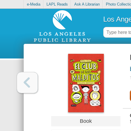
e-Media
LAPL Reads
Ask A Librarian
Photo Collecti
Los Ange
Book