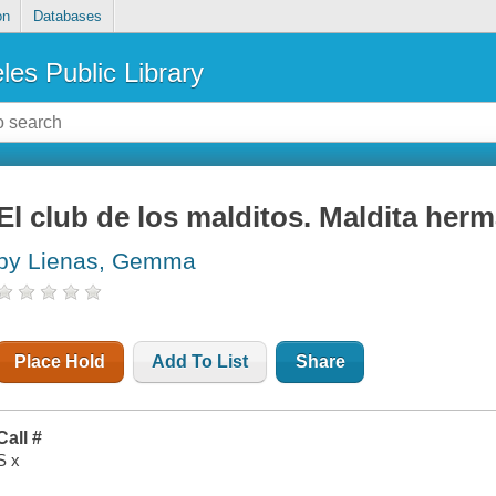
on
Databases
les Public Library
El club de los malditos. Maldita her
by Lienas, Gemma
Place Hold
Add To List
Share
Call #
S x