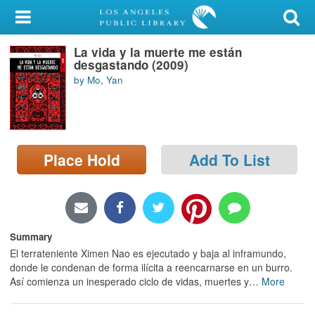
My Account
La vida y la muerte me están
Library Card
desgastando (2009)
by Mo, Yan
Sign In
Search
Place Hold
Add To List
Locations/Hours (external
page)
Privacy
Summary
El terrateniente Ximen Nao es ejecutado y baja al inframundo,
donde le condenan de forma ilícita a reencarnarse en un burro.
Así comienza un inesperado ciclo de vidas, muertes y
…
More