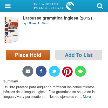
My Account
Larousse gramática inglesa (2012)
Library Card
by Oliver, L. Vaughn
Sign In
Search
Place Hold
Add To List
Locations/Hours (external
page)
Privacy
Summary
Un libro práctico para adquirir o refrescar los conocimientos
básicos de la lengua inglesa. Esta gramática se ocupa de la
lengua viva, y por medio de miles de ejemplos va
…
More