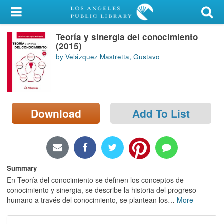
My Account
Teoría y sinergia del conocimiento
Library Card
(2015)
by Velázquez Mastretta, Gustavo
Sign In
Search
Download
Add To List
Locations/Hours (external
page)
Privacy
Summary
En Teoría del conocimiento se definen los conceptos de
conocimiento y sinergia, se describe la historia del progreso
humano a través del conocimiento, se plantean los
…
More