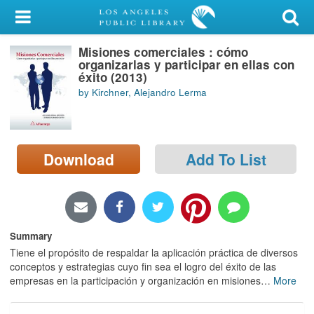
My Account
Misiones comerciales : cómo
Library Card
organizarlas y participar en ellas con
éxito (2013)
Sign In
by Kirchner, Alejandro Lerma
Search
Download
Add To List
Locations/Hours (external
page)
Privacy
Summary
Tiene el propósito de respaldar la aplicación práctica de diversos
conceptos y estrategias cuyo fin sea el logro del éxito de las
empresas en la participación y organización en misiones
…
More