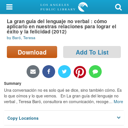
My Account
La gran guía del lenguaje no verbal : cómo
Library Card
aplicarlo en nuestras relaciones para lograr el
éxito y la felicidad (2012)
Sign In
by Baró, Teresa
Search
Download
Add To List
Locations/Hours (external
page)
Summary
Privacy
Una conversación no es solo qué se dice, sino también cómo. Es
lo que oímos y lo que vemos. En La gran guía del lenguaje no
verbal , Teresa Baró, consultora en comunicación, recoge
…
More
Copy Locations