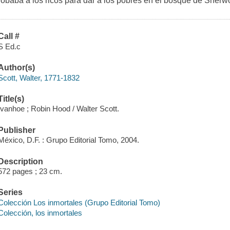
robaba a los ricos para dar a los pobres en el bosque de Sher
Call #
S Ed.c
Author(s)
Scott, Walter, 1771-1832
Title(s)
Ivanhoe ; Robin Hood / Walter Scott.
Publisher
México, D.F. : Grupo Editorial Tomo, 2004.
Description
572 pages ; 23 cm.
Series
Colección Los inmortales (Grupo Editorial Tomo)
Colección, los inmortales