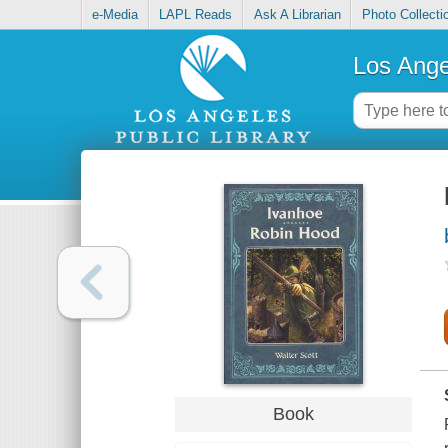
e-Media
LAPL Reads
Ask A Librarian
Photo Collecti
Los Ange
Book