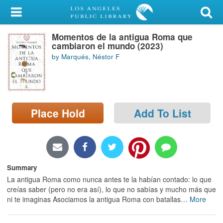
My Account
Momentos de la antigua Roma que
Library Card
cambiaron el mundo (2023)
by Marqués, Néstor F
Sign In
Search
Place Hold
Add To List
Locations/Hours (external
page)
Privacy
Summary
La antigua Roma como nunca antes te la habían contado: lo que
creías saber (pero no era así), lo que no sabías y mucho más que
ni te imaginas Asociamos la antigua Roma con batallas
…
More