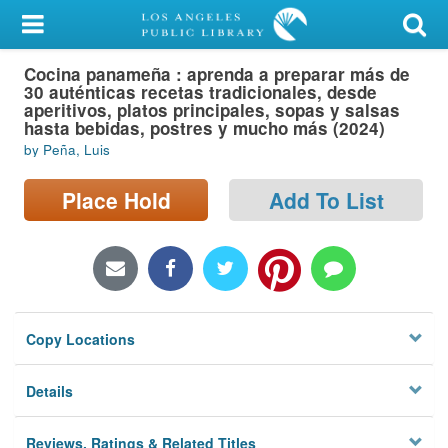
My Account
Cocina panameña : aprenda a preparar más de
Library Card
30 auténticas recetas tradicionales, desde
aperitivos, platos principales, sopas y salsas
Sign In
hasta bebidas, postres y mucho más (2024)
by Peña, Luis
Search
Place Hold
Add To List
Locations/Hours (external
page)
Privacy
Copy Locations
Details
Reviews, Ratings & Related Titles