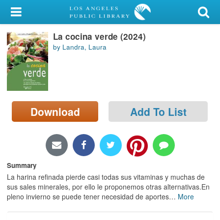
My Account
La cocina verde (2024)
Library Card
by Landra, Laura
Sign In
Search
Download
Add To List
Locations/Hours (external
page)
Privacy
Summary
La harina refinada pierde casi todas sus vitaminas y muchas de
sus sales minerales, por ello le proponemos otras alternativas.En
pleno invierno se puede tener necesidad de aportes
…
More