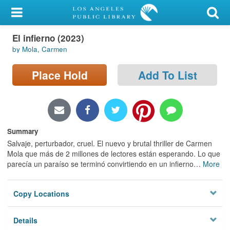
My Account
El infierno (2023)
Library Card
by Mola, Carmen
Sign In
Place Hold
Add To List
Search
Locations/Hours (external
page)
Summary
Salvaje, perturbador, cruel. El nuevo y brutal thriller de Carmen
Privacy
Mola que más de 2 millones de lectores están esperando. Lo que
parecía un paraíso se terminó convirtiendo en un infierno
…
More
Copy Locations
Details