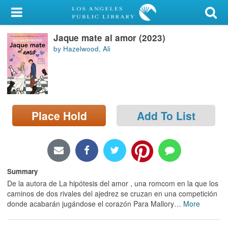
My Account
Jaque mate al amor (2023)
Library Card
by Hazelwood, Ali
Sign In
Search
Place Hold
Add To List
Locations/Hours (external
page)
Privacy
Summary
De la autora de La hipótesis del amor , una romcom en la que los
caminos de dos rivales del ajedrez se cruzan en una competición
donde acabarán jugándose el corazón Para Mallory
…
More