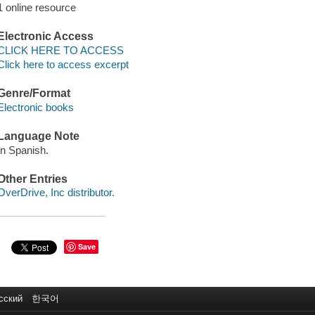
1 online resource
Electronic Access
CLICK HERE TO ACCESS
Click here to access excerpt
Genre/Format
Electronic books
Language Note
In Spanish.
Other Entries
OverDrive, Inc distributor.
Save
сский
한국어