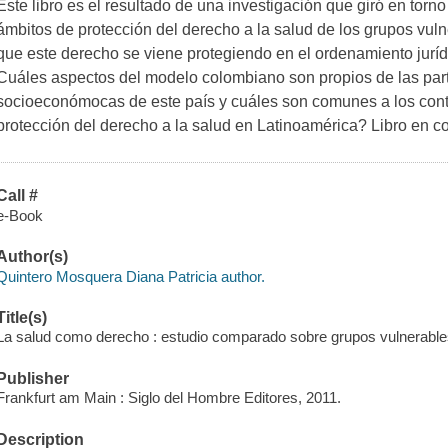
Este libro es el resultado de una investigación que giró en torn
ámbitos de protección del derecho a la salud de los grupos vul
que este derecho se viene protegiendo en el ordenamiento jurí
Cuáles aspectos del modelo colombiano son propios de las parti
socioeconómocas de este país y cuáles son comunes a los cont
protección del derecho a la salud en Latinoamérica? Libro en c
Call #
e-Book
Author(s)
Quintero Mosquera Diana Patricia author.
Title(s)
La salud como derecho : estudio comparado sobre grupos vulnerables
Publisher
Frankfurt am Main : Siglo del Hombre Editores, 2011.
Description