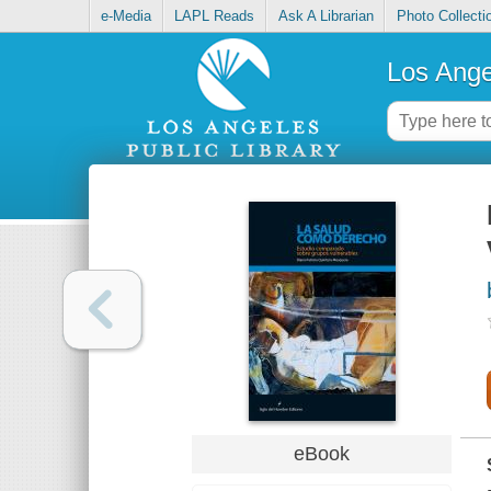
e-Media
LAPL Reads
Ask A Librarian
Photo Collecti
Los Ange
eBook