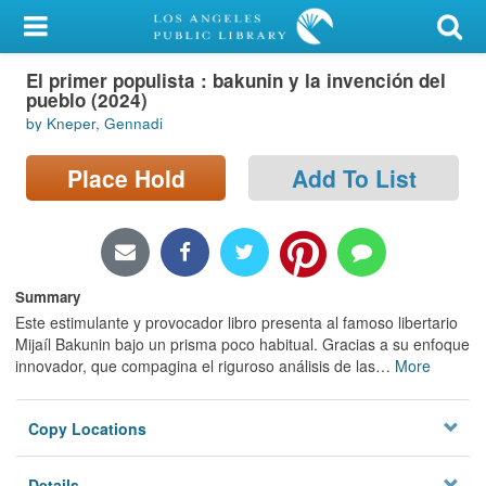
My Account
El primer populista : bakunin y la invención del
Library Card
pueblo (2024)
by Kneper, Gennadi
Sign In
Place Hold
Add To List
Search
Locations/Hours (external
page)
Summary
Privacy
Este estimulante y provocador libro presenta al famoso libertario
Mijaíl Bakunin bajo un prisma poco habitual. Gracias a su enfoque
innovador, que compagina el riguroso análisis de las
…
More
Copy Locations
Details