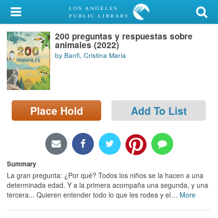
My Account
200 preguntas y respuestas sobre
Library Card
animales (2022)
by Banfi, Cristina Maria
Sign In
Search
Place Hold
Add To List
Locations/Hours (external
page)
Privacy
Summary
La gran pregunta: ¿Por qué? Todos los niños se la hacen a una
determinada edad. Y a la primera acompaña una segunda, y una
tercera... Quieren entender todo lo que les rodea y el
…
More